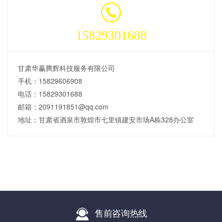
15829301688
甘肃华赢腾辉科技服务有限公司
手机：15829606908
电话：15829301688
邮箱：2091191851@qq.com
地址：甘肃省酒泉市敦煌市七里镇建安市场A栋328办公室
售前咨询热线