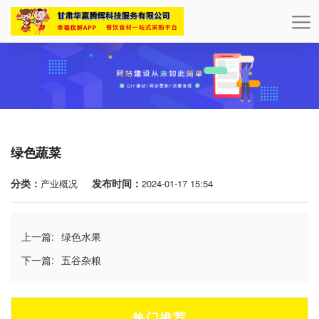
绿色蔬菜
分类：
发布时间：
产业概况
2024-01-17 15:54
上一篇:
绿色水果
下一篇:
五谷杂粮
热门推荐