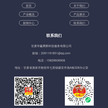
首页
关于我们
产业概况
产品展示
新闻中心
联系我们
联系我们
甘肃华赢腾辉科技服务有限公司
邮箱：2091191851@qq.com
电话：15829606908
地址：甘肃省酒泉市敦煌市七里镇建安市场A栋328办公室