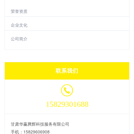
荣誉资质
企业文化
公司简介
联系我们
15829301688
甘肃华赢腾辉科技服务有限公司
手机：15829606908